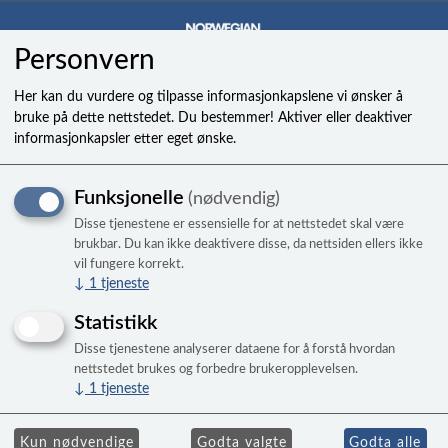
Personvern
0
Her kan du vurdere og tilpasse informasjonkapslene vi ønsker å
bruke på dette nettstedet. Du bestemmer! Aktiver eller deaktiver
informasjonkapsler etter eget ønske.
401-010 tee 1in sss
Funksjonelle
(nødvendig)
Disse tjenestene er essensielle for at nettstedet skal være
brukbar. Du kan ikke deaktivere disse, da nettsiden ellers ikke
vil fungere korrekt.
↓
1
tjeneste
Statistikk
Disse tjenestene analyserer dataene for å forstå hvordan
nettstedet brukes og forbedre brukeropplevelsen.
↓
1
tjeneste
Kun nødvendige
Godta valgte
Godta alle