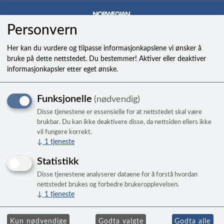
Personvern
0
Her kan du vurdere og tilpasse informasjonkapslene vi ønsker å
bruke på dette nettstedet. Du bestemmer! Aktiver eller deaktiver
informasjonkapsler etter eget ønske.
Funksjonelle
(nødvendig)
Viser 11 produkter
Disse tjenestene er essensielle for at nettstedet skal være
brukbar. Du kan ikke deaktivere disse, da nettsiden ellers ikke
vil fungere korrekt.
↓
1
tjeneste
Statistikk
Disse tjenestene analyserer dataene for å forstå hvordan
nettstedet brukes og forbedre brukeropplevelsen.
↓
1
tjeneste
Kun nødvendige
Godta valgte
Godta alle