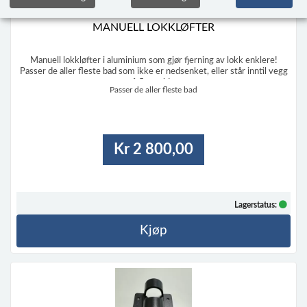
MANUELL LOKKLØFTER
Manuell lokkløfter i aluminium som gjør fjerning av lokk enklere!
Passer de aller fleste bad som ikke er nedsenket, eller står inntil vegg
på flere sider.
Passer de aller fleste bad
Bygger ca 20 cm ut på begge sider av badet i tillegg til «baksiden» hvor
festebrakett til lokkløfter er festet i for eksempel terrassebordene. S
...
Kr 2 800,00
Lagerstatus:
Kjøp