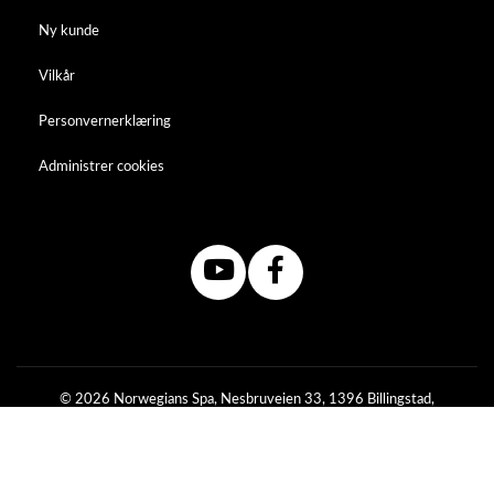
Ny kunde
Vilkår
Personvernerklæring
Administrer cookies
© 2026 Norwegians Spa, Nesbruveien 33, 1396 Billingstad,
Norge +47 67 53 01 00
Org. 976430441MVA
Powered by Proline