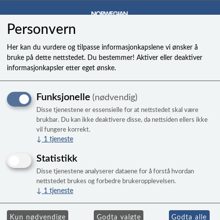
Personvern
0
Her kan du vurdere og tilpasse informasjonkapslene vi ønsker å
bruke på dette nettstedet. Du bestemmer! Aktiver eller deaktiver
informasjonkapsler etter eget ønske.
Handlekurven er tom.
Funksjonelle
(nødvendig)
Disse tjenestene er essensielle for at nettstedet skal være
brukbar. Du kan ikke deaktivere disse, da nettsiden ellers ikke
vil fungere korrekt.
↓
1
tjeneste
Statistikk
Disse tjenestene analyserer dataene for å forstå hvordan
nettstedet brukes og forbedre brukeropplevelsen.
↓
1
tjeneste
Kun nødvendige
Godta valgte
Godta alle