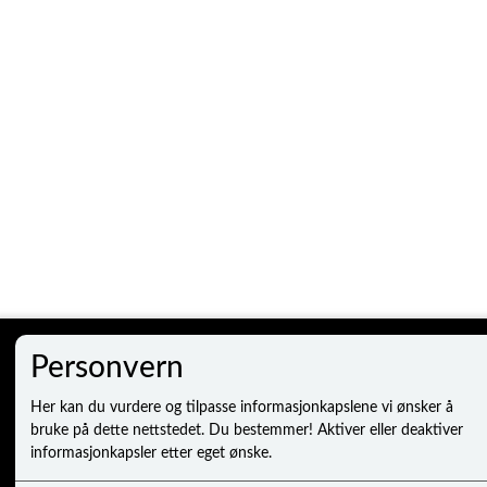
Personvern
Mine sider
Her kan du vurdere og tilpasse informasjonkapslene vi ønsker å
bruke på dette nettstedet. Du bestemmer! Aktiver eller deaktiver
Logg inn
informasjonkapsler etter eget ønske.
Ny kunde
Vilkår