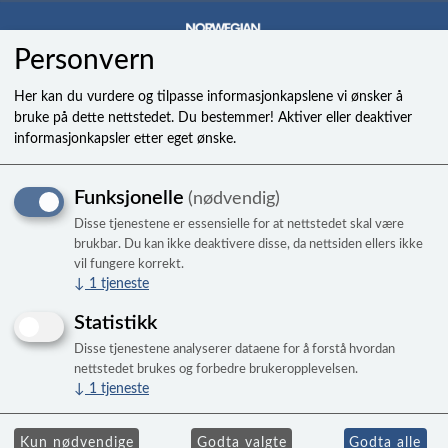
Personvern
0
Her kan du vurdere og tilpasse informasjonkapslene vi ønsker å
bruke på dette nettstedet. Du bestemmer! Aktiver eller deaktiver
informasjonkapsler etter eget ønske.
429-007 cplg 3/4 slxsl
Funksjonelle
(nødvendig)
Disse tjenestene er essensielle for at nettstedet skal være
brukbar. Du kan ikke deaktivere disse, da nettsiden ellers ikke
vil fungere korrekt.
↓
1
tjeneste
Statistikk
Disse tjenestene analyserer dataene for å forstå hvordan
nettstedet brukes og forbedre brukeropplevelsen.
↓
1
tjeneste
Kun nødvendige
Godta valgte
Godta alle