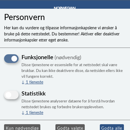
Personvern
0
Her kan du vurdere og tilpasse informasjonkapslene vi ønsker å
bruke på dette nettstedet. Du bestemmer! Aktiver eller deaktiver
informasjonkapsler etter eget ønske.
449-005 plug 1/2
Funksjonelle
(nødvendig)
Disse tjenestene er essensielle for at nettstedet skal være
brukbar. Du kan ikke deaktivere disse, da nettsiden ellers ikke
vil fungere korrekt.
↓
1
tjeneste
Statistikk
Disse tjenestene analyserer dataene for å forstå hvordan
nettstedet brukes og forbedre brukeropplevelsen.
↓
1
tjeneste
Kun nødvendige
Godta valgte
Godta alle