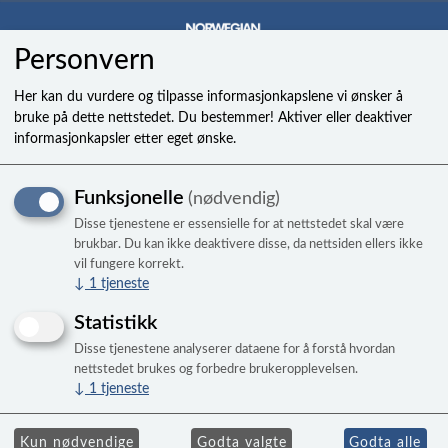
Personvern
0
Her kan du vurdere og tilpasse informasjonkapslene vi ønsker å
bruke på dette nettstedet. Du bestemmer! Aktiver eller deaktiver
informasjonkapsler etter eget ønske.
449-007 plug 3/4 spig
Funksjonelle
(nødvendig)
Disse tjenestene er essensielle for at nettstedet skal være
brukbar. Du kan ikke deaktivere disse, da nettsiden ellers ikke
vil fungere korrekt.
↓
1
tjeneste
Statistikk
Disse tjenestene analyserer dataene for å forstå hvordan
nettstedet brukes og forbedre brukeropplevelsen.
↓
1
tjeneste
Kun nødvendige
Godta valgte
Godta alle