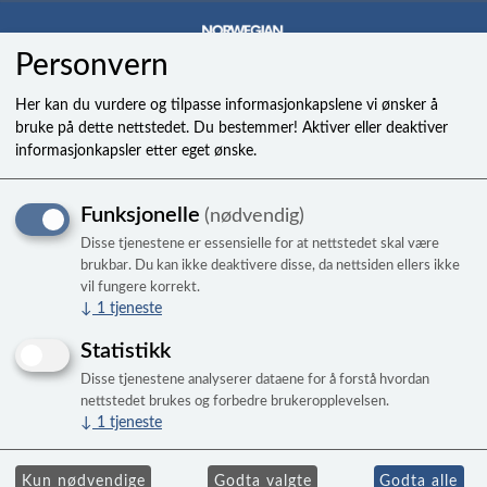
Personvern
0
Her kan du vurdere og tilpasse informasjonkapslene vi ønsker å
bruke på dette nettstedet. Du bestemmer! Aktiver eller deaktiver
informasjonkapsler etter eget ønske.
Adapter 3/4x3/4in barb
Funksjonelle
(nødvendig)
Disse tjenestene er essensielle for at nettstedet skal være
brukbar. Du kan ikke deaktivere disse, da nettsiden ellers ikke
vil fungere korrekt.
↓
1
tjeneste
Statistikk
Disse tjenestene analyserer dataene for å forstå hvordan
nettstedet brukes og forbedre brukeropplevelsen.
↓
1
tjeneste
Kun nødvendige
Godta valgte
Godta alle