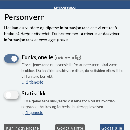
Personvern
0
Her kan du vurdere og tilpasse informasjonkapslene vi ønsker å
bruke på dette nettstedet. Du bestemmer! Aktiver eller deaktiver
informasjonkapsler etter eget ønske.
BODY,MINI JET til FreeFlow
Funksjonelle
(nødvendig)
Disse tjenestene er essensielle for at nettstedet skal være
brukbar. Du kan ikke deaktivere disse, da nettsiden ellers ikke
vil fungere korrekt.
↓
1
tjeneste
Statistikk
Disse tjenestene analyserer dataene for å forstå hvordan
nettstedet brukes og forbedre brukeropplevelsen.
↓
1
tjeneste
Kr 285,00
Kun nødvendige
Godta valgte
Godta alle