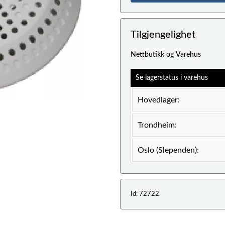
Tilgjengelighet
Nettbutikk og Varehus
Se lagerstatus i varehus
Hovedlager:
Trondheim:
Oslo (Slependen):
Id: 72722