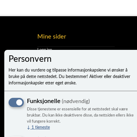
Mine sider
Logg inn
Ny kunde
Personvern
Vilkår
Personvernerklæring
Her kan du vurdere og tilpasse informasjonkapslene vi ønsker å
Administrer cookies
bruke på dette nettstedet. Du bestemmer! Aktiver eller deaktiver
informasjonkapsler etter eget ønske.
Funksjonelle
(nødvendig)
Disse tjenestene er essensielle for at nettstedet skal være
brukbar. Du kan ikke deaktivere disse, da nettsiden ellers ikke
vil fungere korrekt.
↓
1
tjeneste