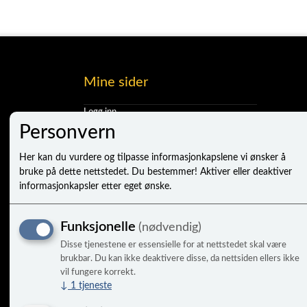
Mine sider
Logg inn
Ny kunde
Personvern
Vilkår
Personvernerklæring
Her kan du vurdere og tilpasse informasjonkapslene vi ønsker å
Administrer cookies
bruke på dette nettstedet. Du bestemmer! Aktiver eller deaktiver
informasjonkapsler etter eget ønske.
Funksjonelle
(nødvendig)
Disse tjenestene er essensielle for at nettstedet skal være
brukbar. Du kan ikke deaktivere disse, da nettsiden ellers ikke
vil fungere korrekt.
↓
1
tjeneste