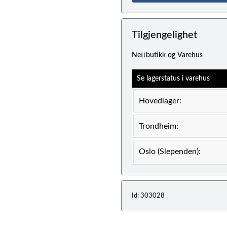
Tilgjengelighet
Nettbutikk og Varehus
Se lagerstatus i varehus
Hovedlager:
Trondheim:
Oslo (Slependen):
Id: 303028