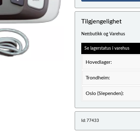
Tilgjengelighet
Nettbutikk og Varehus
Se lagerstatus i varehus
Hovedlager:
Trondheim:
Oslo (Slependen):
Id: 77433