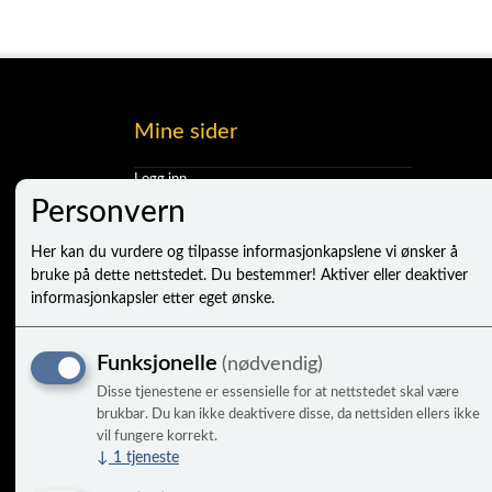
Mine sider
Logg inn
Ny kunde
Personvern
Vilkår
Personvernerklæring
Her kan du vurdere og tilpasse informasjonkapslene vi ønsker å
Administrer cookies
bruke på dette nettstedet. Du bestemmer! Aktiver eller deaktiver
informasjonkapsler etter eget ønske.
Funksjonelle
(nødvendig)
Disse tjenestene er essensielle for at nettstedet skal være
brukbar. Du kan ikke deaktivere disse, da nettsiden ellers ikke
vil fungere korrekt.
↓
1
tjeneste