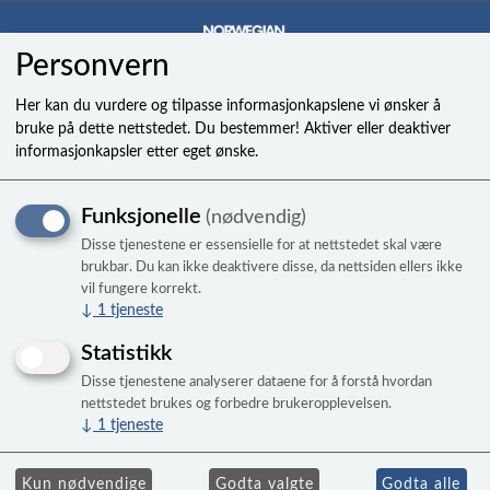
Personvern
0
Her kan du vurdere og tilpasse informasjonkapslene vi ønsker å
bruke på dette nettstedet. Du bestemmer! Aktiver eller deaktiver
informasjonkapsler etter eget ønske.
Core, dv 2port hss 98-12
Funksjonelle
(nødvendig)
Disse tjenestene er essensielle for at nettstedet skal være
brukbar. Du kan ikke deaktivere disse, da nettsiden ellers ikke
vil fungere korrekt.
↓
1
tjeneste
Statistikk
Disse tjenestene analyserer dataene for å forstå hvordan
nettstedet brukes og forbedre brukeropplevelsen.
↓
1
tjeneste
Kun nødvendige
Godta valgte
Godta alle