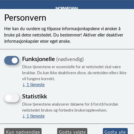
Personvern
0
Her kan du vurdere og tilpasse informasjonkapslene vi ønsker å
bruke på dette nettstedet. Du bestemmer! Aktiver eller deaktiver
informasjonkapsler etter eget ønske.
Corner, ggn/kkn lapaz 14-c
Funksjonelle
(nødvendig)
(moc og teak)
Disse tjenestene er essensielle for at nettstedet skal være
brukbar. Du kan ikke deaktivere disse, da nettsiden ellers ikke
vil fungere korrekt.
↓
1
tjeneste
Statistikk
Disse tjenestene analyserer dataene for å forstå hvordan
nettstedet brukes og forbedre brukeropplevelsen.
↓
1
tjeneste
Kun nødvendige
Godta valgte
Godta alle