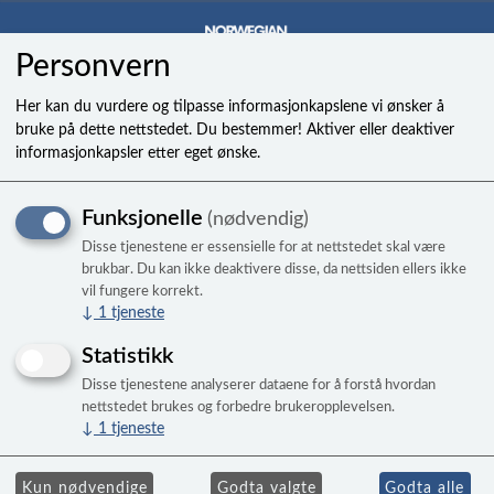
Personvern
0
Her kan du vurdere og tilpasse informasjonkapslene vi ønsker å
bruke på dette nettstedet. Du bestemmer! Aktiver eller deaktiver
informasjonkapsler etter eget ønske.
Cover Valet 250 bladed non
Funksjonelle
(nødvendig)
locking shock
Disse tjenestene er essensielle for at nettstedet skal være
brukbar. Du kan ikke deaktivere disse, da nettsiden ellers ikke
vil fungere korrekt.
↓
1
tjeneste
Statistikk
Disse tjenestene analyserer dataene for å forstå hvordan
nettstedet brukes og forbedre brukeropplevelsen.
↓
1
tjeneste
Kun nødvendige
Godta valgte
Godta alle