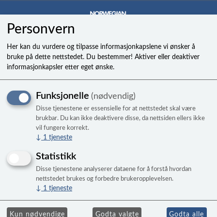
Personvern
0
Her kan du vurdere og tilpasse informasjonkapslene vi ønsker å
bruke på dette nettstedet. Du bestemmer! Aktiver eller deaktiver
informasjonkapsler etter eget ønske.
Cover Valet 400 bladed
Funksjonelle
(nødvendig)
locking shock
Disse tjenestene er essensielle for at nettstedet skal være
brukbar. Du kan ikke deaktivere disse, da nettsiden ellers ikke
vil fungere korrekt.
↓
1
tjeneste
Statistikk
Disse tjenestene analyserer dataene for å forstå hvordan
nettstedet brukes og forbedre brukeropplevelsen.
↓
1
tjeneste
Kun nødvendige
Godta valgte
Godta alle