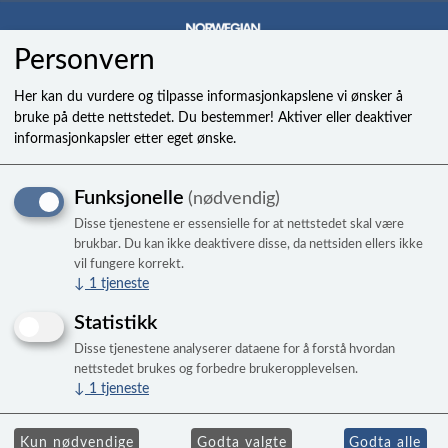
Personvern
0
Her kan du vurdere og tilpasse informasjonkapslene vi ønsker å
bruke på dette nettstedet. Du bestemmer! Aktiver eller deaktiver
informasjonkapsler etter eget ønske.
Dreneringsventil/Slangeadapt
Funksjonelle
(nødvendig)
1/2in
Disse tjenestene er essensielle for at nettstedet skal være
Standard type for DRENERING WATKINS
brukbar. Du kan ikke deaktivere disse, da nettsiden ellers ikke
vil fungere korrekt.
PUMPE LIMELIGHT SERIEN .
↓
1
tjeneste
Statistikk
Disse tjenestene analyserer dataene for å forstå hvordan
nettstedet brukes og forbedre brukeropplevelsen.
↓
1
tjeneste
Kun nødvendige
Godta valgte
Godta alle