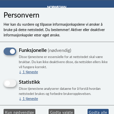
Personvern
0
Her kan du vurdere og tilpasse informasjonkapslene vi ønsker å
bruke på dette nettstedet. Du bestemmer! Aktiver eller deaktiver
informasjonkapsler etter eget ønske.
Fastener,xmas tree,polypro
Funksjonelle
(nødvendig)
Disse tjenestene er essensielle for at nettstedet skal være
brukbar. Du kan ikke deaktivere disse, da nettsiden ellers ikke
vil fungere korrekt.
↓
1
tjeneste
Statistikk
Disse tjenestene analyserer dataene for å forstå hvordan
nettstedet brukes og forbedre brukeropplevelsen.
↓
1
tjeneste
Kun nødvendige
Godta valgte
Godta alle