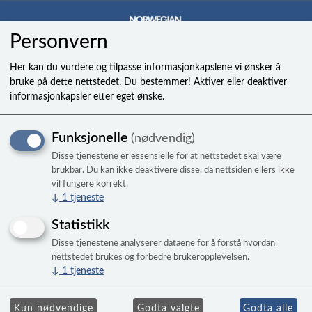
Personvern
0
Her kan du vurdere og tilpasse informasjonkapslene vi ønsker å
bruke på dette nettstedet. Du bestemmer! Aktiver eller deaktiver
informasjonkapsler etter eget ønske.
Festebrakett til manuell
Funksjonelle
(nødvendig)
lokkløfter 1 stk
Disse tjenestene er essensielle for at nettstedet skal være
brukbar. Du kan ikke deaktivere disse, da nettsiden ellers ikke
vil fungere korrekt.
↓
1
tjeneste
Statistikk
Disse tjenestene analyserer dataene for å forstå hvordan
nettstedet brukes og forbedre brukeropplevelsen.
↓
1
tjeneste
Kun nødvendige
Godta valgte
Godta alle