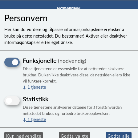
Personvern
0
Her kan du vurdere og tilpasse informasjonkapslene vi ønsker å
bruke på dette nettstedet. Du bestemmer! Aktiver eller deaktiver
informasjonkapsler etter eget ønske.
Filter til Hotspot, Limelight
Funksjonelle
(nødvendig)
og Tiger River
Disse tjenestene er essensielle for at nettstedet skal være
PN 71827. Papirfilter til diverse modeller
brukbar. Du kan ikke deaktivere disse, da nettsiden ellers ikke
vil fungere korrekt.
fra HotSpot, Limelight 08-2017 + T.River
↓
1
tjeneste
Statistikk
Disse tjenestene analyserer dataene for å forstå hvordan
nettstedet brukes og forbedre brukeropplevelsen.
↓
1
tjeneste
Kun nødvendige
Godta valgte
Godta alle