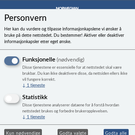
Personvern
0
Her kan du vurdere og tilpasse informasjonkapslene vi ønsker å
bruke på dette nettstedet. Du bestemmer! Aktiver eller deaktiver
informasjonkapsler etter eget ønske.
Filterbrett grå - til
Funksjonelle
(nødvendig)
Breeze/Coast/Storm/Surf/W
Disse tjenestene er essensielle for at nettstedet skal være
brukbar. Du kan ikke deaktivere disse, da nettsiden ellers ikke
vil fungere korrekt.
↓
1
tjeneste
Statistikk
Disse tjenestene analyserer dataene for å forstå hvordan
nettstedet brukes og forbedre brukeropplevelsen.
↓
1
tjeneste
Kun nødvendige
Godta valgte
Godta alle