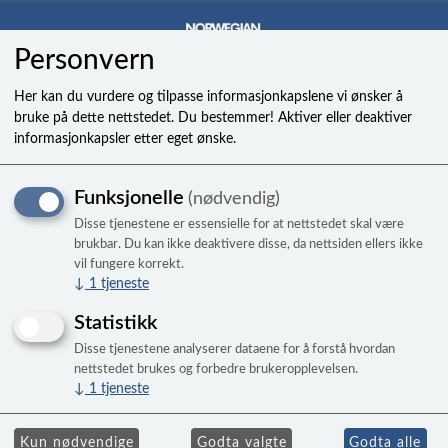
Personvern
0
Her kan du vurdere og tilpasse informasjonkapslene vi ønsker å
bruke på dette nettstedet. Du bestemmer! Aktiver eller deaktiver
informasjonkapsler etter eget ønske.
Filtergitter sort til
Funksjonelle
(nødvendig)
Breeze/Storm/Surf/Coast/W
Disse tjenestene er essensielle for at nettstedet skal være
brukbar. Du kan ikke deaktivere disse, da nettsiden ellers ikke
vil fungere korrekt.
↓
1
tjeneste
Statistikk
Disse tjenestene analyserer dataene for å forstå hvordan
nettstedet brukes og forbedre brukeropplevelsen.
↓
1
tjeneste
Kun nødvendige
Godta valgte
Godta alle