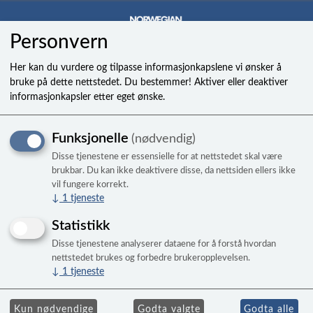
Personvern
0
Her kan du vurdere og tilpasse informasjonkapslene vi ønsker å
bruke på dette nettstedet. Du bestemmer! Aktiver eller deaktiver
informasjonkapsler etter eget ønske.
HEATER, 2.0KW EXP AHS
Funksjonelle
(nødvendig)
14-C
Disse tjenestene er essensielle for at nettstedet skal være
Til Freeflow
brukbar. Du kan ikke deaktivere disse, da nettsiden ellers ikke
vil fungere korrekt.
↓
1
tjeneste
Statistikk
Disse tjenestene analyserer dataene for å forstå hvordan
nettstedet brukes og forbedre brukeropplevelsen.
↓
1
tjeneste
Kun nødvendige
Godta valgte
Godta alle