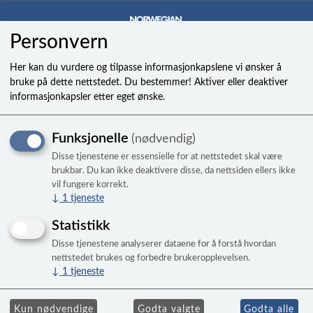
Personvern
0
Her kan du vurdere og tilpasse informasjonkapslene vi ønsker å
bruke på dette nettstedet. Du bestemmer! Aktiver eller deaktiver
informasjonkapsler etter eget ønske.
Hjørnepute til North Sea "ox-
Funksjonelle
(nødvendig)
horn"
Disse tjenestene er essensielle for at nettstedet skal være
brukbar. Du kan ikke deaktivere disse, da nettsiden ellers ikke
vil fungere korrekt.
↓
1
tjeneste
Statistikk
Disse tjenestene analyserer dataene for å forstå hvordan
nettstedet brukes og forbedre brukeropplevelsen.
↓
1
tjeneste
Kun nødvendige
Godta valgte
Godta alle