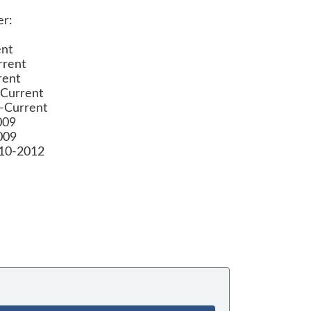
er:
ent
rrent
rent
Current
-Current
009
009
010-2012