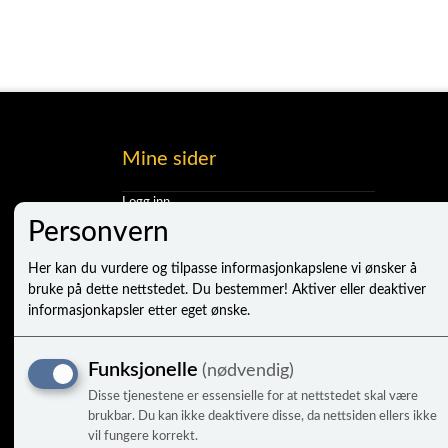
Mine sider
Logg inn
Ny kunde
Personvern
Vilkår
Personvernerklæring
Her kan du vurdere og tilpasse informasjonkapslene vi ønsker å
Administrer cookies
bruke på dette nettstedet. Du bestemmer! Aktiver eller deaktiver
informasjonkapsler etter eget ønske.
Funksjonelle
(nødvendig)
Disse tjenestene er essensielle for at nettstedet skal være
brukbar. Du kan ikke deaktivere disse, da nettsiden ellers ikke
vil fungere korrekt.