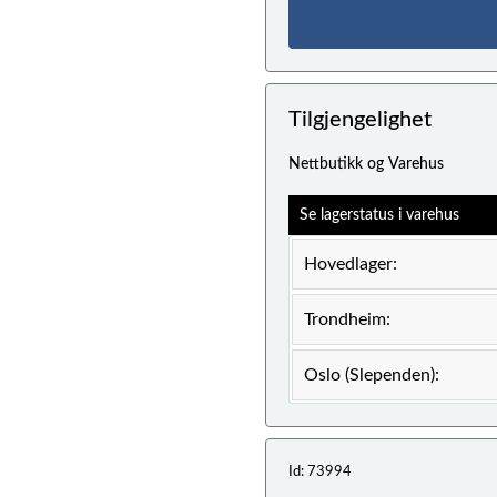
Tilgjengelighet
Nettbutikk og Varehus
Se lagerstatus i varehus
Hovedlager:
Trondheim:
Oslo (Slependen):
Id: 73994