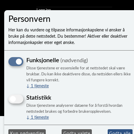
Logg inn
Ny kunde
Personvern
Vilkår
Personvernerklæring
Her kan du vurdere og tilpasse informasjonkapslene vi ønsker å
Administrer cookies
bruke på dette nettstedet. Du bestemmer! Aktiver eller deaktiver
informasjonkapsler etter eget ønske.
Funksjonelle
(nødvendig)
Disse tjenestene er essensielle for at nettstedet skal være
brukbar. Du kan ikke deaktivere disse, da nettsiden ellers ikke
vil fungere korrekt.
↓
1
tjeneste
© 
Statistikk
Disse tjenestene analyserer dataene for å forstå hvordan
nettstedet brukes og forbedre brukeropplevelsen.
↓
1
tjeneste
Kun nødvendige
Godta valgte
Godta alle