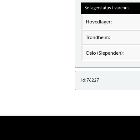
Se lagerstatus i varehus
Hovedlager:
Trondheim:
Oslo (Slependen):
Id: 76227