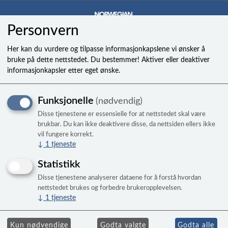
Personvern
0
Her kan du vurdere og tilpasse informasjonkapslene vi ønsker å
bruke på dette nettstedet. Du bestemmer! Aktiver eller deaktiver
informasjonkapsler etter eget ønske.
Housing vannfallsdyse North
Funksjonelle
(nødvendig)
Sea Spa
Disse tjenestene er essensielle for at nettstedet skal være
Air/Surf/Breeze/Storm/Wind/Wave/Coast
brukbar. Du kan ikke deaktivere disse, da nettsiden ellers ikke
vil fungere korrekt.
↓
1
tjeneste
Statistikk
Disse tjenestene analyserer dataene for å forstå hvordan
nettstedet brukes og forbedre brukeropplevelsen.
↓
1
tjeneste
Kun nødvendige
Godta valgte
Godta alle