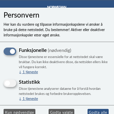
Personvern
0
Her kan du vurdere og tilpasse informasjonkapslene vi ønsker å
bruke på dette nettstedet. Du bestemmer! Aktiver eller deaktiver
informasjonkapsler etter eget ønske.
JET, 3IN TWIN PULSE
Funksjonelle
(nødvendig)
GRAPHITE SS 14-C
Disse tjenestene er essensielle for at nettstedet skal være
Til Freeflow bad
brukbar. Du kan ikke deaktivere disse, da nettsiden ellers ikke
vil fungere korrekt.
↓
1
tjeneste
Statistikk
Disse tjenestene analyserer dataene for å forstå hvordan
nettstedet brukes og forbedre brukeropplevelsen.
↓
1
tjeneste
Kun nødvendige
Godta valgte
Godta alle