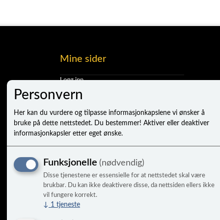
Mine sider
Logg inn
Ny kunde
Personvern
Vilkår
Personvernerklæring
Her kan du vurdere og tilpasse informasjonkapslene vi ønsker å
Administrer cookies
bruke på dette nettstedet. Du bestemmer! Aktiver eller deaktiver
informasjonkapsler etter eget ønske.
Funksjonelle
(nødvendig)
Disse tjenestene er essensielle for at nettstedet skal være
brukbar. Du kan ikke deaktivere disse, da nettsiden ellers ikke
vil fungere korrekt.
↓
1
tjeneste