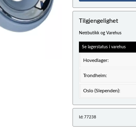
Tilgjengelighet
Nettbutikk og Varehus
Se lagerstatus i varehus
Hovedlager:
Trondheim:
Oslo (Slependen):
Id: 77238