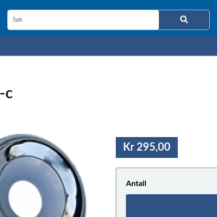
-c
Kr 295,00
Antall