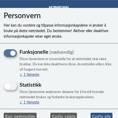
Personvern
0
Her kan du vurdere og tilpasse informasjonkapslene vi ønsker å
bruke på dette nettstedet. Du bestemmer! Aktiver eller deaktiver
informasjonkapsler etter eget ønske.
Jet, soothing stream
Funksjonelle
(nødvendig)
HSS 14
Disse tjenestene er essensielle for at nettstedet skal være
brukbar. Du kan ikke deaktivere disse, da nettsiden ellers ikke
vil fungere korrekt.
↓
1
tjeneste
Statistikk
Disse tjenestene analyserer dataene for å forstå hvordan
nettstedet brukes og forbedre brukeropplevelsen.
↓
1
tjeneste
Kun nødvendige
Godta valgte
Godta alle