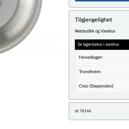
Tilgjengelighet
Nettbutikk og Varehus
Se lagerstatus i varehus
Hovedlager:
Trondheim:
Oslo (Slependen):
Id: 78146