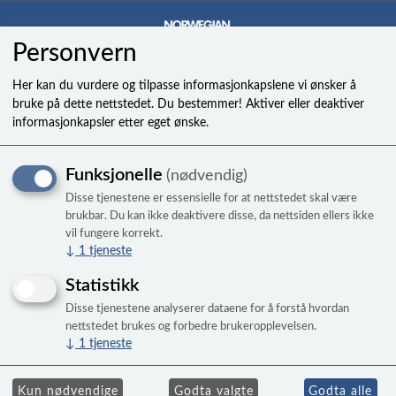
Personvern
0
Her kan du vurdere og tilpasse informasjonkapslene vi ønsker å
bruke på dette nettstedet. Du bestemmer! Aktiver eller deaktiver
informasjonkapsler etter eget ønske.
Jet,mini rotal brshd 18-c
Funksjonelle
(nødvendig)
Disse tjenestene er essensielle for at nettstedet skal være
brukbar. Du kan ikke deaktivere disse, da nettsiden ellers ikke
vil fungere korrekt.
↓
1
tjeneste
Statistikk
Disse tjenestene analyserer dataene for å forstå hvordan
nettstedet brukes og forbedre brukeropplevelsen.
↓
1
tjeneste
Kun nødvendige
Godta valgte
Godta alle