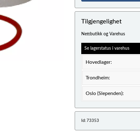
Tilgjengelighet
Nettbutikk og Varehus
Se lagerstatus i varehus
Hovedlager:
Trondheim:
Oslo (Slependen):
Id: 73353