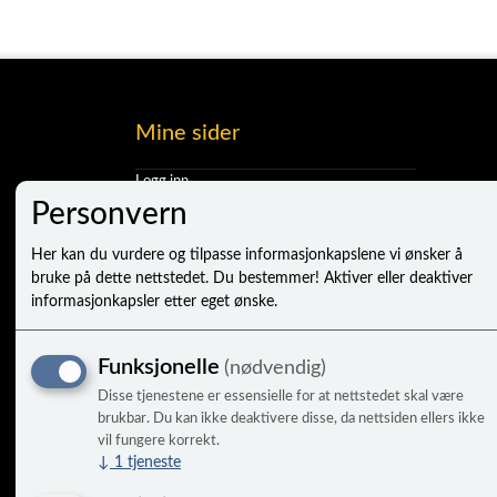
Mine sider
Logg inn
Ny kunde
Personvern
Vilkår
Personvernerklæring
Her kan du vurdere og tilpasse informasjonkapslene vi ønsker å
Administrer cookies
bruke på dette nettstedet. Du bestemmer! Aktiver eller deaktiver
informasjonkapsler etter eget ønske.
Funksjonelle
(nødvendig)
Disse tjenestene er essensielle for at nettstedet skal være
brukbar. Du kan ikke deaktivere disse, da nettsiden ellers ikke
vil fungere korrekt.
↓
1
tjeneste