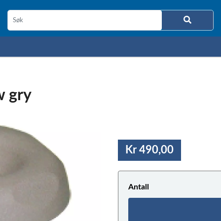
w gry
Kr 490,00
Antall