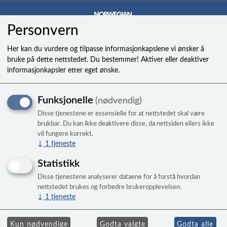
Personvern
0
Her kan du vurdere og tilpasse informasjonkapslene vi ønsker å
bruke på dette nettstedet. Du bestemmer! Aktiver eller deaktiver
informasjonkapsler etter eget ønske.
Kit, tubing ozone
Funksjonelle
(nødvendig)
Disse tjenestene er essensielle for at nettstedet skal være
brukbar. Du kan ikke deaktivere disse, da nettsiden ellers ikke
vil fungere korrekt.
↓
1
tjeneste
Statistikk
Disse tjenestene analyserer dataene for å forstå hvordan
nettstedet brukes og forbedre brukeropplevelsen.
↓
1
tjeneste
Kun nødvendige
Godta valgte
Godta alle