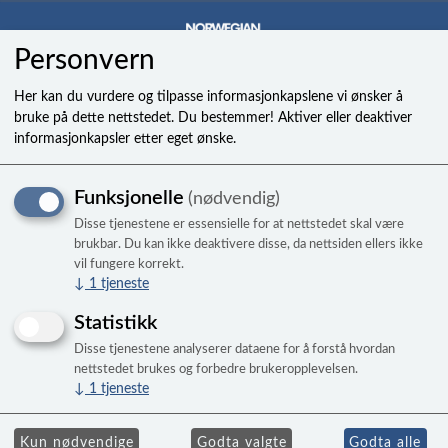
Personvern
0
Her kan du vurdere og tilpasse informasjonkapslene vi ønsker å
bruke på dette nettstedet. Du bestemmer! Aktiver eller deaktiver
informasjonkapsler etter eget ønske.
Lens assembly acrylic kit -
Funksjonelle
(nødvendig)
2stk
Disse tjenestene er essensielle for at nettstedet skal være
brukbar. Du kan ikke deaktivere disse, da nettsiden ellers ikke
vil fungere korrekt.
↓
1
tjeneste
Statistikk
Disse tjenestene analyserer dataene for å forstå hvordan
nettstedet brukes og forbedre brukeropplevelsen.
↓
1
tjeneste
Kun nødvendige
Godta valgte
Godta alle