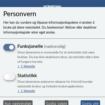
Personvern
0
Her kan du vurdere og tilpasse informasjonkapslene vi ønsker å
bruke på dette nettstedet. Du bestemmer! Aktiver eller deaktiver
informasjonkapsler etter eget ønske.
Light, led multicolor
Funksjonelle
(nødvendig)
FreeFlow 12-c
Disse tjenestene er essensielle for at nettstedet skal være
brukbar. Du kan ikke deaktivere disse, da nettsiden ellers ikke
vil fungere korrekt.
↓
1
tjeneste
Statistikk
Disse tjenestene analyserer dataene for å forstå hvordan
nettstedet brukes og forbedre brukeropplevelsen.
↓
1
tjeneste
Kun nødvendige
Godta valgte
Godta alle