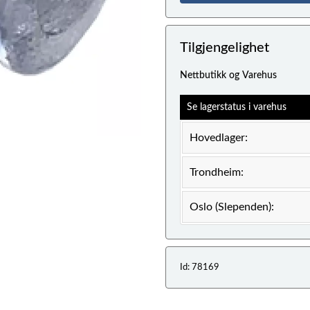
Tilgjengelighet
Nettbutikk og Varehus
Se lagerstatus i varehus
Hovedlager:
Trondheim:
Oslo (Slependen):
Id: 78169