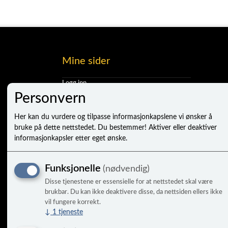
Mine sider
Logg inn
Ny kunde
Personvern
Vilkår
Personvernerklæring
Her kan du vurdere og tilpasse informasjonkapslene vi ønsker å
Administrer cookies
bruke på dette nettstedet. Du bestemmer! Aktiver eller deaktiver
informasjonkapsler etter eget ønske.
Funksjonelle
(nødvendig)
Disse tjenestene er essensielle for at nettstedet skal være
brukbar. Du kan ikke deaktivere disse, da nettsiden ellers ikke
vil fungere korrekt.
↓
1
tjeneste