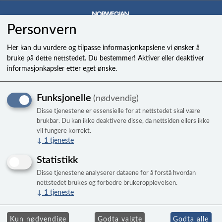
Personvern
0
Her kan du vurdere og tilpasse informasjonkapslene vi ønsker å
bruke på dette nettstedet. Du bestemmer! Aktiver eller deaktiver
informasjonkapsler etter eget ønske.
Pute, charcoal gray HotSpot
Funksjonelle
(nødvendig)
2020 -
Disse tjenestene er essensielle for at nettstedet skal være
brukbar. Du kan ikke deaktivere disse, da nettsiden ellers ikke
vil fungere korrekt.
↓
1
tjeneste
Statistikk
Disse tjenestene analyserer dataene for å forstå hvordan
nettstedet brukes og forbedre brukeropplevelsen.
↓
1
tjeneste
Kun nødvendige
Godta valgte
Godta alle