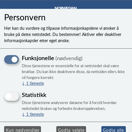
Personvern
0
Her kan du vurdere og tilpasse informasjonkapslene vi ønsker å
bruke på dette nettstedet. Du bestemmer! Aktiver eller deaktiver
informasjonkapsler etter eget ønske.
Pute til Limelightbad, 2008-
Funksjonelle
(nødvendig)
2017
Disse tjenestene er essensielle for at nettstedet skal være
Pulse, Flair, Glow, Bolt og Gleam
brukbar. Du kan ikke deaktivere disse, da nettsiden ellers ikke
vil fungere korrekt.
↓
1
tjeneste
Statistikk
Disse tjenestene analyserer dataene for å forstå hvordan
nettstedet brukes og forbedre brukeropplevelsen.
↓
1
tjeneste
Kun nødvendige
Godta valgte
Godta alle