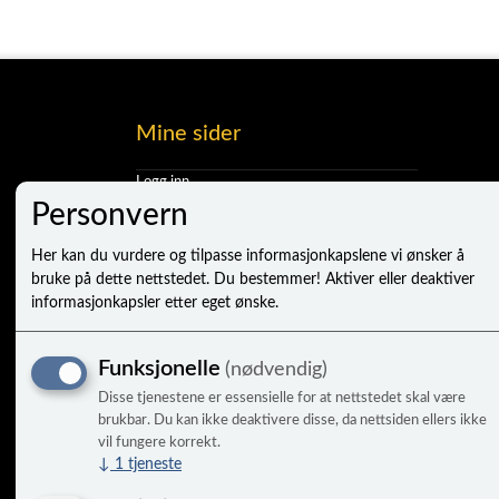
Mine sider
Logg inn
Ny kunde
Personvern
Vilkår
Personvernerklæring
Her kan du vurdere og tilpasse informasjonkapslene vi ønsker å
Administrer cookies
bruke på dette nettstedet. Du bestemmer! Aktiver eller deaktiver
informasjonkapsler etter eget ønske.
Funksjonelle
(nødvendig)
Disse tjenestene er essensielle for at nettstedet skal være
brukbar. Du kan ikke deaktivere disse, da nettsiden ellers ikke
vil fungere korrekt.
↓
1
tjeneste