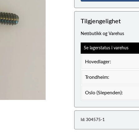
Tilgjengelighet
Nettbutikk og Varehus
Se lagerstatus i varehus
Hovedlager:
Trondheim:
Oslo (Slependen):
Id: 304575-1