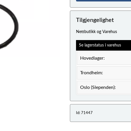
Tilgjengelighet
Nettbutikk og Varehus
Se lagerstatus i varehus
Hovedlager:
Trondheim:
Oslo (Slependen):
Id: 71447