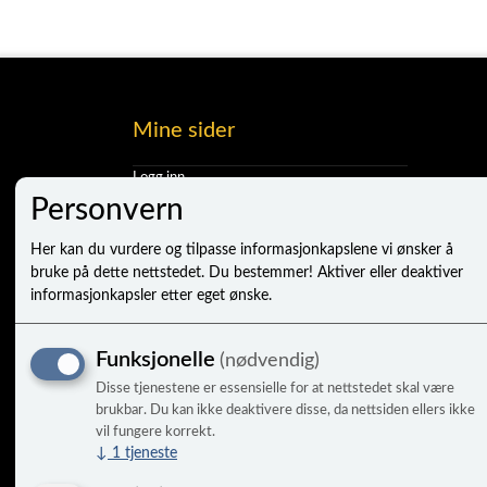
Mine sider
Logg inn
Ny kunde
Personvern
Vilkår
Personvernerklæring
Her kan du vurdere og tilpasse informasjonkapslene vi ønsker å
Administrer cookies
bruke på dette nettstedet. Du bestemmer! Aktiver eller deaktiver
informasjonkapsler etter eget ønske.
Funksjonelle
(nødvendig)
Disse tjenestene er essensielle for at nettstedet skal være
brukbar. Du kan ikke deaktivere disse, da nettsiden ellers ikke
vil fungere korrekt.
↓
1
tjeneste