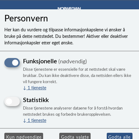
Personvern
0
Her kan du vurdere og tilpasse informasjonkapslene vi ønsker å
bruke på dette nettstedet. Du bestemmer! Aktiver eller deaktiver
informasjonkapsler etter eget ønske.
Skumgummiforing manuell
Funksjonelle
(nødvendig)
lokkløfter
Disse tjenestene er essensielle for at nettstedet skal være
brukbar. Du kan ikke deaktivere disse, da nettsiden ellers ikke
vil fungere korrekt.
↓
1
tjeneste
Statistikk
Disse tjenestene analyserer dataene for å forstå hvordan
nettstedet brukes og forbedre brukeropplevelsen.
↓
1
tjeneste
Kun nødvendige
Godta valgte
Godta alle