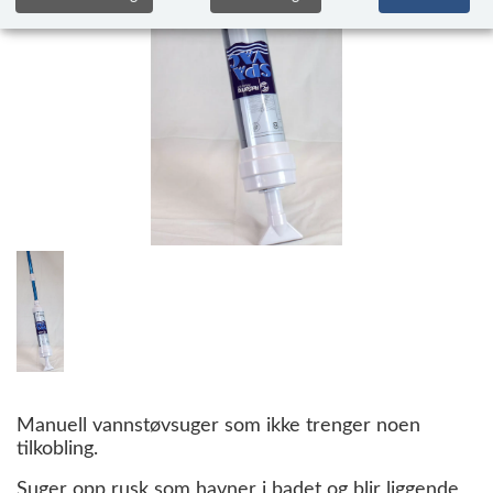
Manuell vannstøvsuger som ikke trenger noen
tilkobling.
Suger opp rusk som havner i badet og blir liggende