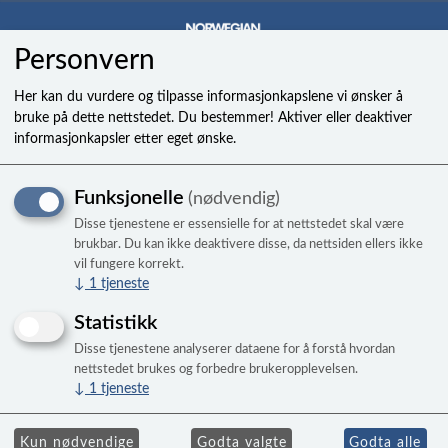
Personvern
0
Her kan du vurdere og tilpasse informasjonkapslene vi ønsker å
bruke på dette nettstedet. Du bestemmer! Aktiver eller deaktiver
informasjonkapsler etter eget ønske.
Spa Vac
Funksjonelle
(nødvendig)
Manuell vannstøvsuger til massasjebad.
Disse tjenestene er essensielle for at nettstedet skal være
brukbar. Du kan ikke deaktivere disse, da nettsiden ellers ikke
vil fungere korrekt.
↓
1
tjeneste
Statistikk
Disse tjenestene analyserer dataene for å forstå hvordan
nettstedet brukes og forbedre brukeropplevelsen.
↓
1
tjeneste
Kun nødvendige
Godta valgte
Godta alle