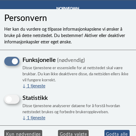
Personvern
0
Her kan du vurdere og tilpasse informasjonkapslene vi ønsker å
bruke på dette nettstedet. Du bestemmer! Aktiver eller deaktiver
informasjonkapsler etter eget ønske.
Tilbakeslagsventil/Propell
Funksjonelle
(nødvendig)
Check Valve 3/4in
Disse tjenestene er essensielle for at nettstedet skal være
brukbar. Du kan ikke deaktivere disse, da nettsiden ellers ikke
vil fungere korrekt.
↓
1
tjeneste
Statistikk
Disse tjenestene analyserer dataene for å forstå hvordan
nettstedet brukes og forbedre brukeropplevelsen.
↓
1
tjeneste
Kun nødvendige
Godta valgte
Godta alle