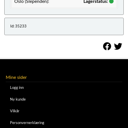
Oslo (Slependen):
Lagerstatus:
Id: 35233
Mine sider
Logg inn
Ny kunde
Vilkår
Personvernerklæring