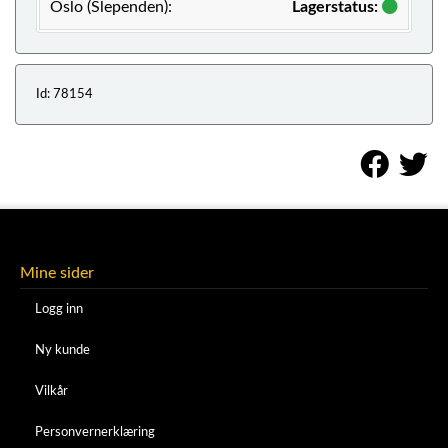
Oslo (Slependen):
Lagerstatus:
Id: 78154
Mine sider
Logg inn
Ny kunde
Vilkår
Personvernerklæring