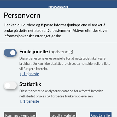
Personvern
0
Her kan du vurdere og tilpasse informasjonkapslene vi ønsker å
bruke på dette nettstedet. Du bestemmer! Aktiver eller deaktiver
informasjonkapsler etter eget ønske.
Valve,90 degree on/off til
Funksjonelle
(nødvendig)
Limelight 2018-c
Disse tjenestene er essensielle for at nettstedet skal være
Selges kun komplett
brukbar. Du kan ikke deaktivere disse, da nettsiden ellers ikke
vil fungere korrekt.
↓
1
tjeneste
Statistikk
Disse tjenestene analyserer dataene for å forstå hvordan
nettstedet brukes og forbedre brukeropplevelsen.
↓
1
tjeneste
Kun nødvendige
Godta valgte
Godta alle