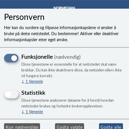
Personvern
0
Her kan du vurdere og tilpasse informasjonkapslene vi ønsker å
bruke på dette nettstedet. Du bestemmer! Aktiver eller deaktiver
informasjonkapsler etter eget ønske.
WP250-II 2,5HK LX
Funksjonelle
(nødvendig)
JETPUMPE
Disse tjenestene er essensielle for at nettstedet skal være
2 hastighet jetpumpe - Kan brukes til alle
brukbar. Du kan ikke deaktivere disse, da nettsiden ellers ikke
vil fungere korrekt.
våre bad med 2,5hk pumpe.
↓
1
tjeneste
Statistikk
Disse tjenestene analyserer dataene for å forstå hvordan
nettstedet brukes og forbedre brukeropplevelsen.
↓
1
tjeneste
Kun nødvendige
Godta valgte
Godta alle