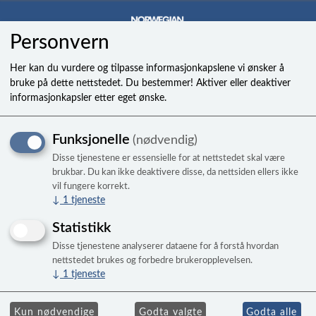
Personvern
0
Her kan du vurdere og tilpasse informasjonkapslene vi ønsker å
bruke på dette nettstedet. Du bestemmer! Aktiver eller deaktiver
informasjonkapsler etter eget ønske.
WTC50 sirkulasjonspumpe
Funksjonelle
(nødvendig)
NSS
Disse tjenestene er essensielle for at nettstedet skal være
brukbar. Du kan ikke deaktivere disse, da nettsiden ellers ikke
vil fungere korrekt.
↓
1
tjeneste
Statistikk
Disse tjenestene analyserer dataene for å forstå hvordan
nettstedet brukes og forbedre brukeropplevelsen.
↓
1
tjeneste
Kun nødvendige
Godta valgte
Godta alle