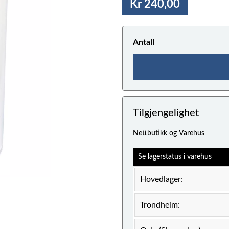
Kr 240,00
Antall
Tilgjengelighet
Nettbutikk og Varehus
Se lagerstatus i varehus
Hovedlager:
Trondheim: