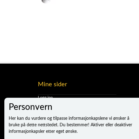
Mine sider
Logg inn
Ny kunde
Personvern
Vilkår
Personvernerklæring
Her kan du vurdere og tilpasse informasjonkapslene vi ønsker å
Administrer cookies
bruke på dette nettstedet. Du bestemmer! Aktiver eller deaktiver
informasjonkapsler etter eget ønske.