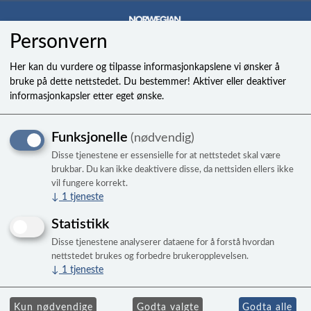
Personvern
0
Her kan du vurdere og tilpasse informasjonkapslene vi ønsker å
bruke på dette nettstedet. Du bestemmer! Aktiver eller deaktiver
informasjonkapsler etter eget ønske.
Filter til
Funksjonelle
(nødvendig)
Breeze/Storm/Surf/Coast/Wav
Disse tjenestene er essensielle for at nettstedet skal være
NB! Passer ikke Ocean, Happy, Family,
brukbar. Du kan ikke deaktivere disse, da nettsiden ellers ikke
vil fungere korrekt.
Friend, Smile eller SwimSpas
↓
1
tjeneste
Statistikk
Disse tjenestene analyserer dataene for å forstå hvordan
nettstedet brukes og forbedre brukeropplevelsen.
↓
1
tjeneste
Kun nødvendige
Godta valgte
Godta alle