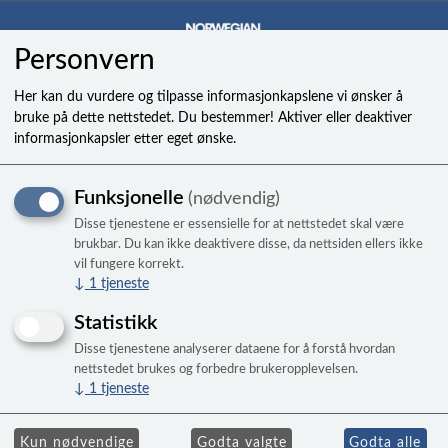
Personvern
0
Her kan du vurdere og tilpasse informasjonkapslene vi ønsker å
bruke på dette nettstedet. Du bestemmer! Aktiver eller deaktiver
informasjonkapsler etter eget ønske.
Skrue til filterluke Highlife
Funksjonelle
(nødvendig)
bad
Disse tjenestene er essensielle for at nettstedet skal være
brukbar. Du kan ikke deaktivere disse, da nettsiden ellers ikke
vil fungere korrekt.
↓
1
tjeneste
Statistikk
Disse tjenestene analyserer dataene for å forstå hvordan
nettstedet brukes og forbedre brukeropplevelsen.
↓
1
tjeneste
Kun nødvendige
Godta valgte
Godta alle